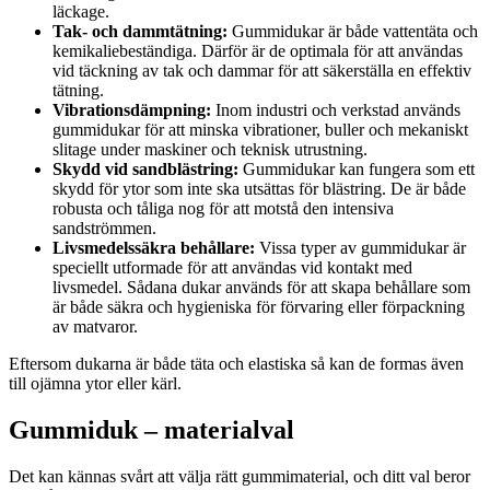
läckage.
Tak- och dammtätning:
Gummidukar är både vattentäta och
kemikaliebeständiga. Därför är de optimala för att användas
vid täckning av tak och dammar för att säkerställa en effektiv
tätning.
Vibrationsdämpning:
Inom industri och verkstad används
gummidukar för att minska vibrationer, buller och mekaniskt
slitage under maskiner och teknisk utrustning.
Skydd vid sandblästring:
Gummidukar kan fungera som ett
skydd för ytor som inte ska utsättas för blästring. De är både
robusta och tåliga nog för att motstå den intensiva
sandströmmen.
Livsmedelssäkra behållare:
Vissa typer av gummidukar är
speciellt utformade för att användas vid kontakt med
livsmedel. Sådana dukar används för att skapa behållare som
är både säkra och hygieniska för förvaring eller förpackning
av matvaror.
Eftersom dukarna är både täta och elastiska så kan de formas även
till ojämna ytor eller kärl.
Gummiduk – materialval
Det kan kännas svårt att välja rätt gummimaterial, och ditt val beror