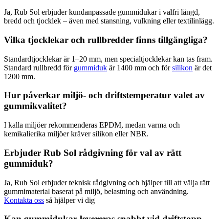
Ja, Rub Sol erbjuder kundanpassade gummidukar i valfri längd,
bredd och tjocklek – även med stansning, vulkning eller textilinlägg.
Vilka tjocklekar och rullbredder finns tillgängliga?
Standardtjocklekar är 1–20 mm, men specialtjocklekar kan tas fram.
Standard rullbredd för
gummiduk
är 1400 mm och för
silikon
är det
1200 mm.
Hur påverkar miljö- och driftstemperatur valet av
gummikvalitet?
I kalla miljöer rekommenderas EPDM, medan varma och
kemikalierika miljöer kräver silikon eller NBR.
Erbjuder Rub Sol rådgivning för val av rätt
gummiduk?
Ja, Rub Sol erbjuder teknisk rådgivning och hjälper till att välja rätt
gummimaterial baserat på miljö, belastning och användning.
Kontakta oss
så hjälper vi dig
Kan gummidukar levereras snabbt vid driftstopp