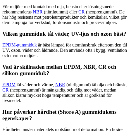
För miljöer med kontakt med olja, bensin eller lösningsmedel
rekommenderas
NBR
(nitrilgummi) eller
CR
(neoprengummi). De
har hög resistens mot petroleumprodukter och kemikalier, vilket gör
dem lämpliga för verkstad, fordonsindustri och processmiljöer.
Vilken gummiduk tål väder, UV-ljus och ozon bäst?
EPDM-gummiduk
är bäst lämpad för utomhusbruk eftersom den tål
UV, ozon, väder och åldrande. Den används ofta i bygg, ventilation
och marina miljöer.
Vad är skillnaden mellan EPDM, NBR, CR och
silikon-gummiduk?
EPDM
tål väder och värme,
NBR
(nitrilgummi) tål olja och bränsle,
CR
(neoprengummi) är mångsidig och tålig mot väder, medan
silikon klarar mycket höga temperaturer och är godkänd för
livsmedel.
Hur påverkar hårdhet (Shore A) gummidukens
egenskaper?
Hårdheten anger materialets motstånd mot deformation. En högre