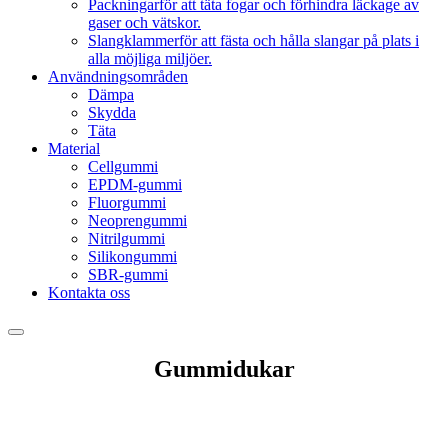
Packningar
för att täta fogar och förhindra läckage av
gaser och vätskor.
Slangklammer
för att fästa och hålla slangar på plats i
alla möjliga miljöer.
Användningsområden
Dämpa
Skydda
Täta
Material
Cellgummi
EPDM-gummi
Fluorgummi
Neoprengummi
Nitrilgummi
Silikongummi
SBR-gummi
Kontakta oss
Gummidukar