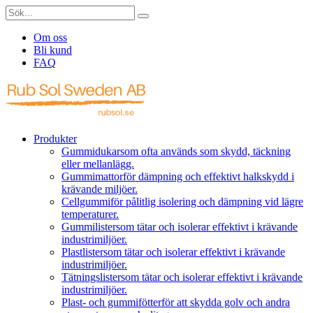
Om oss
Bli kund
FAQ
Produkter
Gummidukar
som ofta används som skydd, täckning
eller mellanlägg.
Gummimattor
för dämpning och effektivt halkskydd i
krävande miljöer.
Cellgummi
för pålitlig isolering och dämpning vid lägre
temperaturer.
Gummilister
som tätar och isolerar effektivt i krävande
industrimiljöer.
Plastlister
som tätar och isolerar effektivt i krävande
industrimiljöer.
Tätningslister
som tätar och isolerar effektivt i krävande
industrimiljöer.
Plast- och gummifötter
för att skydda golv och andra