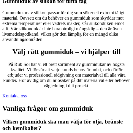
Gummiduk av silikon för tuffa tag
Gummidukar av silikon passar för dig som söker ett extremt tåligt
material. Oavsett om du behöver en gummiduk som skyddar mot
extrema temperaturer eller vädrets makter, står silikonduken emot
allt. Vår silikonduk är inte bara otroligt mångsidig – den är även
livsmedelsgodkänd, vilket gör den lämplig för en mängd olika
användningsområden.
Välj rätt gummiduk – vi hjälper till
På Rub Sol har vi ett brett sortiment av gummidukar av högsta
kvalitet. Vi förstår att varje kunds behov är unikt, och därför
erbjuder vi professionell rådgivning om materialval till alla våra
kunder. Hör av dig om du är osäker på ditt materialval eller behöver
vägledning i ditt projekt.
Kontakta oss
Vanliga frågor om gummiduk
Vilken gummiduk ska man välja för olja, bränsle
och kemikalier?