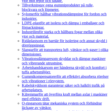
ytor mot repor och slitage.
Tillverkning
av egna gummiprodukter på rulle,
blockvara och löpmeter.
Sylomer
för hållbar vibrationsdämpning för fordon och
industrier.
LDPE-plast
för att isolera och dämpa i emballage och
förpackningar.
Industrilim
för starka och hållbara fogar mellan olika
ytor och material.
Ridåplast
som en barriär för isolering och annat skydd i
dörröppningar.
Slangar
för att transportera luft, vätskor och gaser i olika
dimensioner.
Vibrationsdämpare
som skyddar och dämpar maskiner
och vibrerande utrustning.
Arbetshandskar
som ger händerna skydd och komfort i
tuffa arbetsmiljöer.
Gummikompensatorer
för att effektivt absorbera rörelser
och vibrationer i rörsystem.
Kabelskydd
som garanterar säker och halkfri trafik på
arbetsplatsen.
Kilremmar
för att överföra kraft mellan axlar i maskiner
med effektiv drift.
O-ringar
som tätar mekaniska system och förhindrar
läckage av vätskor.