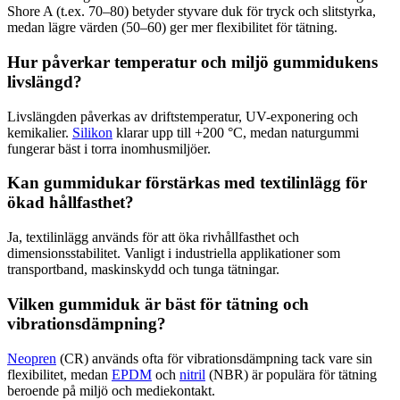
Shore A (t.ex. 70–80) betyder styvare duk för tryck och slitstyrka,
medan lägre värden (50–60) ger mer flexibilitet för tätning.
Hur påverkar temperatur och miljö gummidukens
livslängd?
Livslängden påverkas av driftstemperatur, UV-exponering och
kemikalier.
Silikon
klarar upp till +200 °C, medan naturgummi
fungerar bäst i torra inomhusmiljöer.
Kan gummidukar förstärkas med textilinlägg för
ökad hållfasthet?
Ja, textilinlägg används för att öka rivhållfasthet och
dimensionsstabilitet. Vanligt i industriella applikationer som
transportband, maskinskydd och tunga tätningar.
Vilken gummiduk är bäst för tätning och
vibrationsdämpning?
Neopren
(CR) används ofta för vibrationsdämpning tack vare sin
flexibilitet, medan
EPDM
och
nitril
(NBR) är populära för tätning
beroende på miljö och mediekontakt.