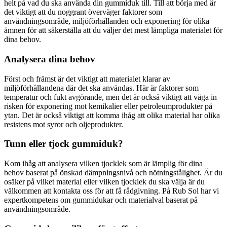
helt på vad du ska använda din gummiduk till. Till att börja med är
det viktigt att du noggrant överväger faktorer som
användningsområde, miljöförhållanden och exponering för olika
ämnen för att säkerställa att du väljer det mest lämpliga materialet för
dina behov.
Analysera dina behov
Först och främst är det viktigt att materialet klarar av
miljöförhållandena där det ska användas. Här är faktorer som
temperatur och fukt avgörande, men det är också viktigt att väga in
risken för exponering mot kemikalier eller petroleumprodukter på
ytan. Det är också viktigt att komma ihåg att olika material har olika
resistens mot syror och oljeprodukter.
Tunn eller tjock gummiduk?
Kom ihåg att analysera vilken tjocklek som är lämplig för dina
behov baserat på önskad dämpningsnivå och nötningstålighet. Är du
osäker på vilket material eller vilken tjocklek du ska välja är du
välkommen att kontakta oss för att få rådgivning. På Rub Sol har vi
expertkompetens om gummidukar och materialval baserat på
användningsområde.